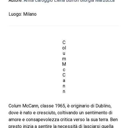
Autore:
Anita Caroggio
Elena Bulfon
Giorgia Marzucca
Luogo:
Milano
C
ol
u
m
M
c
C
a
n
n
Colum McCann, classe 1965, è originario di Dublino,
dove è nato e cresciuto, coltivando un sentimento di
amore e consapevolezza critica verso la sua terra. Ben
presto inizia a sentire la necessità di lasciarsi quella