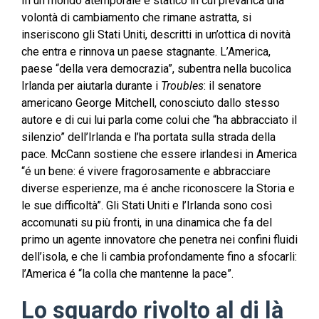
In un mondo atemporale e statico in cui prevarica una
volontà di cambiamento che rimane astratta, si
inseriscono gli Stati Uniti, descritti in un’ottica di novità
che entra e rinnova un paese stagnante. L’America,
paese “della vera democrazia”, subentra nella bucolica
Irlanda per aiutarla durante i
Troubles
: il senatore
americano George Mitchell, conosciuto dallo stesso
autore e di cui lui parla come colui che “ha abbracciato il
silenzio” dell’Irlanda e l’ha portata sulla strada della
pace. McCann sostiene che essere irlandesi in America
“é un bene: é vivere fragorosamente e abbracciare
diverse esperienze, ma é anche riconoscere la Storia e
le sue difficoltà”. Gli Stati Uniti e l’Irlanda sono così
accomunati su più fronti, in una dinamica che fa del
primo un agente innovatore che penetra nei confini fluidi
dell’isola, e che li cambia profondamente fino a sfocarli:
l’America é “la colla che mantenne la pace”.
Lo sguardo rivolto al di là