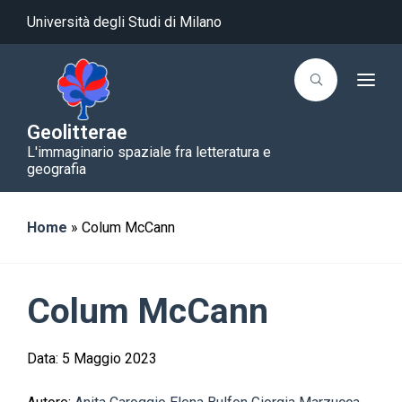
Università degli Studi di Milano
T
o
g
g
Geolitterae
l
L'immaginario spaziale fra letteratura e
e
n
geografia
a
v
i
g
Home
»
Colum McCann
a
t
i
o
n
Colum McCann
Data:
5 Maggio 2023